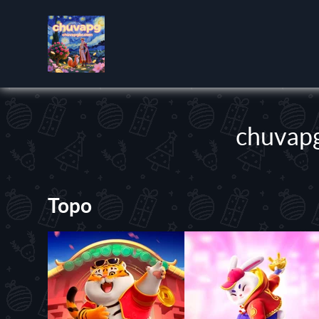
chuvapg
Topo